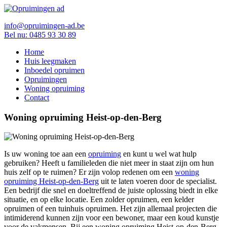
info@opruimingen-ad.be
Bel nu: 0485 93 30 89
Home
Huis leegmaken
Inboedel opruimen
Opruimingen
Woning opruiming
Contact
Woning opruiming Heist-op-den-Berg
Is uw woning toe aan een
opruiming
en kunt u wel wat hulp
gebruiken? Heeft u familieleden die niet meer in staat zijn om hun
huis zelf op te ruimen? Er zijn volop redenen om een
woning
opruiming Heist-op-den-Berg
uit te laten voeren door de specialist.
Een bedrijf die snel en doeltreffend de juiste oplossing biedt in elke
situatie, en op elke locatie. Een zolder opruimen, een kelder
opruimen of een tuinhuis opruimen. Het zijn allemaal projecten die
intimiderend kunnen zijn voor een bewoner, maar een koud kunstje
voor de vakmensen. Bij een woning opruiming Heist-op-den-Berg