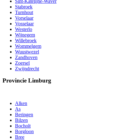
Sint-Katelijne-Waver
Stabroek
Turnhout
Vorselaar
Vosselaar
Westerlo
Wijnegem
Willebroek
Wommelgem
Wuustwezel
Zandhoven
Zoersel
Zwijndrecht
Provincie Limburg
Alken
As
Beringen
Bilzen
Bocholt
Borgloon
Bree