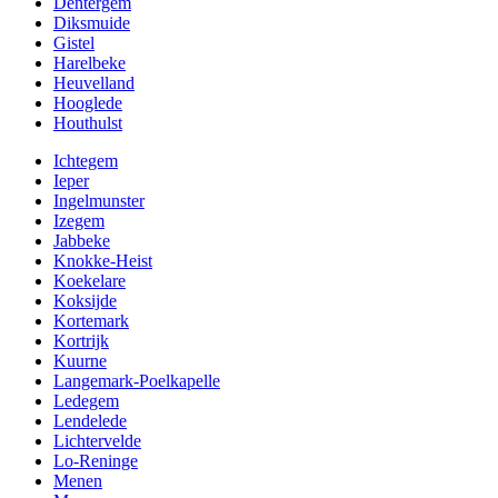
Dentergem
Diksmuide
Gistel
Harelbeke
Heuvelland
Hooglede
Houthulst
Ichtegem
Ieper
Ingelmunster
Izegem
Jabbeke
Knokke-Heist
Koekelare
Koksijde
Kortemark
Kortrijk
Kuurne
Langemark-Poelkapelle
Ledegem
Lendelede
Lichtervelde
Lo-Reninge
Menen