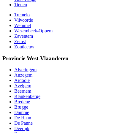
Tienen
Tremelo
Vilvoorde
Wemmel
Wezembeek-Oppem
Zaventem
Zemst
Zoutleeuw
Provincie West-Vlaanderen
Alveringem
Anzegem
Ardooie
Avelgem
Beernem
Blankenberge
Bredene
Brugge
Damme
De Haan
De Panne
Deerlijk