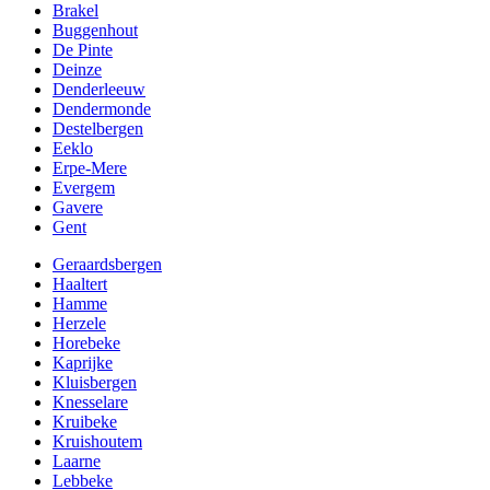
Brakel
Buggenhout
De Pinte
Deinze
Denderleeuw
Dendermonde
Destelbergen
Eeklo
Erpe-Mere
Evergem
Gavere
Gent
Geraardsbergen
Haaltert
Hamme
Herzele
Horebeke
Kaprijke
Kluisbergen
Knesselare
Kruibeke
Kruishoutem
Laarne
Lebbeke