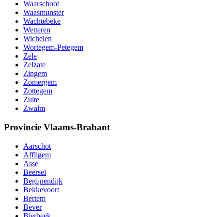
Waarschoot
Waasmunster
Wachtebeke
Wetteren
Wichelen
Wortegem-Petegem
Zele
Zelzate
Zingem
Zomergem
Zottegem
Zulte
Zwalm
Provincie Vlaams-Brabant
Aarschot
Affligem
Asse
Beersel
Begijnendijk
Bekkevoort
Bertem
Bever
Bierbeek