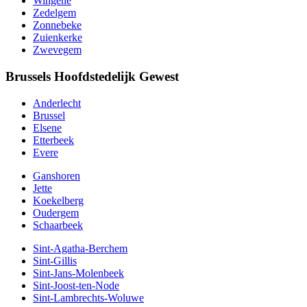
Wingene
Zedelgem
Zonnebeke
Zuienkerke
Zwevegem
Brussels Hoofdstedelijk Gewest
Anderlecht
Brussel
Elsene
Etterbeek
Evere
Ganshoren
Jette
Koekelberg
Oudergem
Schaarbeek
Sint-Agatha-Berchem
Sint-Gillis
Sint-Jans-Molenbeek
Sint-Joost-ten-Node
Sint-Lambrechts-Woluwe