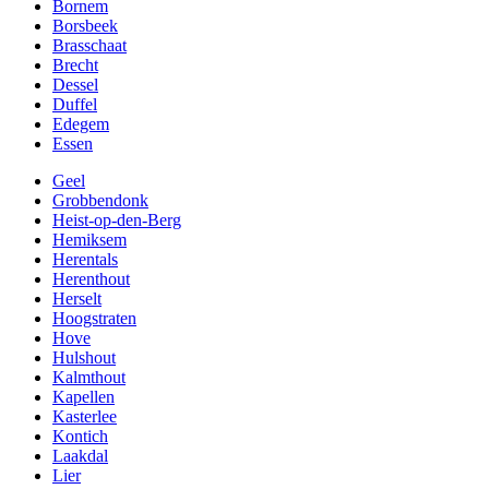
Bornem
Borsbeek
Brasschaat
Brecht
Dessel
Duffel
Edegem
Essen
Geel
Grobbendonk
Heist-op-den-Berg
Hemiksem
Herentals
Herenthout
Herselt
Hoogstraten
Hove
Hulshout
Kalmthout
Kapellen
Kasterlee
Kontich
Laakdal
Lier