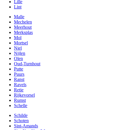
Lille
Lint
Malle
Mechelen
Meerhout
Merksplas
Mol
Mortsel
Niel
Nijlen
Olen
Oud-Turnhout
Putte
Puurs
Ranst
Ravels
Retie
Rijkevorsel
Rumst
Schelle
Schilde
Schoten
Sint-Amands