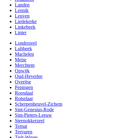
Landen
Lennik
Leuven
Liedekerke
Linkebeek
Linter
Londerzeel
Lubbeek
Machelen
Meise
Merchtem
Opwijk
Oud-Heverlee
Overijse
Pepingen
Roosdaal
Rotselaar
Scherpenheuvel-Zichem
Sint-Genesius-Rode
Sint-Pieters-Leeuw
Steenokkerzeel
Ternat
Tervuren
Tielt-Winge