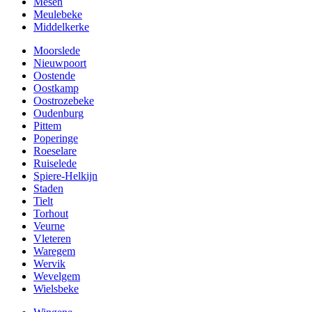
Mesen
Meulebeke
Middelkerke
Moorslede
Nieuwpoort
Oostende
Oostkamp
Oostrozebeke
Oudenburg
Pittem
Poperinge
Roeselare
Ruiselede
Spiere-Helkijn
Staden
Tielt
Torhout
Veurne
Vleteren
Waregem
Wervik
Wevelgem
Wielsbeke