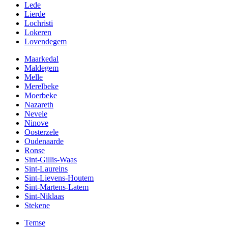
Lede
Lierde
Lochristi
Lokeren
Lovendegem
Maarkedal
Maldegem
Melle
Merelbeke
Moerbeke
Nazareth
Nevele
Ninove
Oosterzele
Oudenaarde
Ronse
Sint-Gillis-Waas
Sint-Laureins
Sint-Lievens-Houtem
Sint-Martens-Latem
Sint-Niklaas
Stekene
Temse