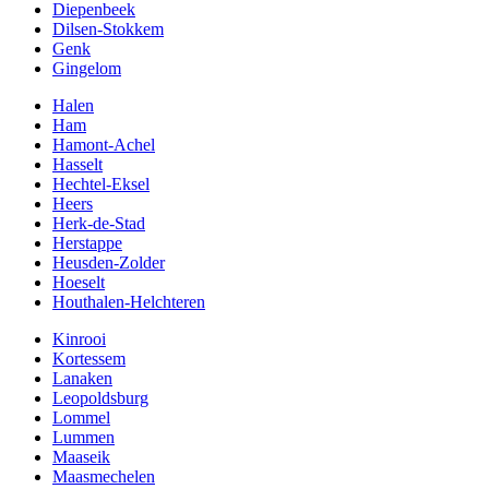
Diepenbeek
Dilsen-Stokkem
Genk
Gingelom
Halen
Ham
Hamont-Achel
Hasselt
Hechtel-Eksel
Heers
Herk-de-Stad
Herstappe
Heusden-Zolder
Hoeselt
Houthalen-Helchteren
Kinrooi
Kortessem
Lanaken
Leopoldsburg
Lommel
Lummen
Maaseik
Maasmechelen